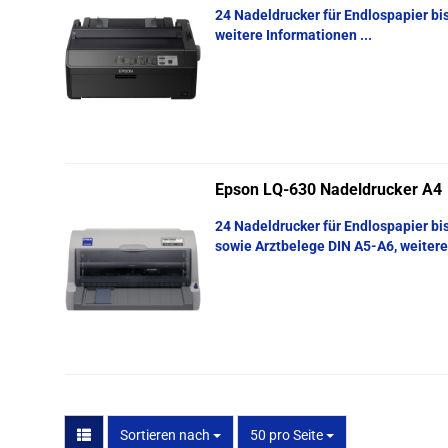
24 Nadeldrucker für Endlospapier bi
weitere Informationen ...
Epson LQ-630 Nadeldrucker A4
24 Nadeldrucker für Endlospapier bi
sowie Arztbelege DIN A5-A6, weitere
Sortieren nach
pro Seite
Sortieren nach
50 pro Seite