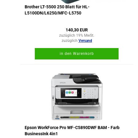
Brother LT-5500 250 Blatt für HL-
L5100DN/L6250/MFC-L5750
140,30 EUR
zuzüglich 19% MwSt.
zuzüglich
Versand
in den Warenkorb
Epson WorkForce Pro WF-C5890DWF BAM - Farb
BusinessInk 4in1