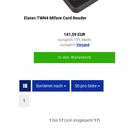
Elatec TWN4 Mifare Card Reader
141,59 EUR
zuzüglich 19% MwSt.
zuzüglich
Versand
in den Warenkorb
Sortieren nach
pro Seite
Sortieren nach
50 pro Seite
1
1
bis
17
(von insgesamt
17
)