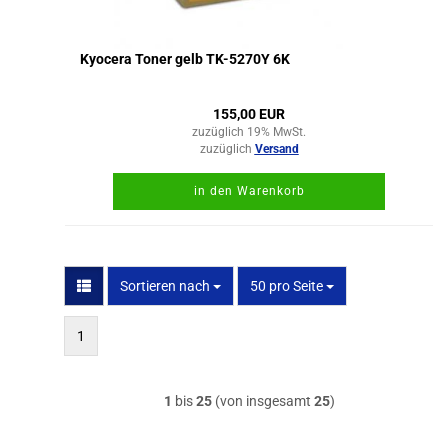
Kyocera Toner gelb TK-5270Y 6K
155,00 EUR
zuzüglich 19% MwSt.
zuzüglich
Versand
in den Warenkorb
Sortieren nach
pro Seite
Sortieren nach
50 pro Seite
1
1
bis
25
(von insgesamt
25
)