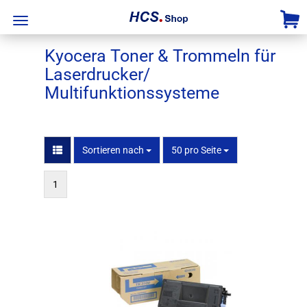
Kyocera Toner & Trommeln für
Laserdrucker/
Multifunktionssysteme
Sortieren nach
pro Seite
Sortieren nach
50 pro Seite
1