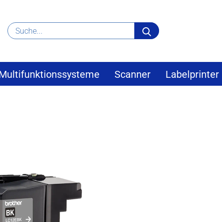
Suche...
Multifunktionssysteme
Scanner
Labelprinter
»
her
Brother Tintenpatrone schwarz LC-12RBK 2.4K