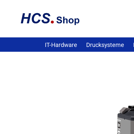
IT-Hardware
Drucksysteme
»
»
»
Startseite
Verbrauchsmaterial
Tinte & Printheads
Brot