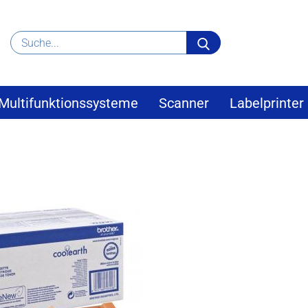
Suche...
Multifunktionssysteme
Scanner
Labelprinter
»
her
Brother Toner schwarz TN-3380BK 8K