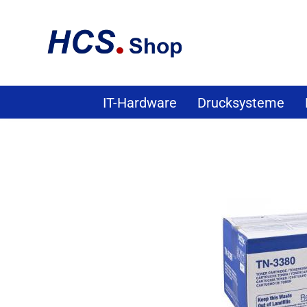
IT-Hardware
Drucksysteme
»
»
»
Startseite
Verbrauchsmaterial
Toner & Trommeln
Brot