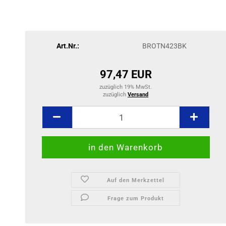
Art.Nr.:
BROTN423BK
97,47 EUR
zuzüglich 19% MwSt.
zuzüglich
Versand
Auf den Merkzettel
Frage zum Produkt